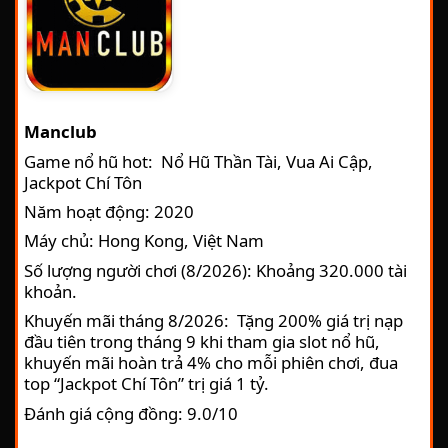
Manclub
Game nổ hũ hot: Nổ Hũ Thần Tài, Vua Ai Cập,
Jackpot Chí Tôn
Năm hoạt động: 2020
Máy chủ: Hong Kong, Việt Nam
Số lượng người chơi (8/2026): Khoảng 320.000 tài
khoản.
Khuyến mãi tháng 8/2026: Tặng 200% giá trị nạp
đầu tiên trong tháng 9 khi tham gia slot nổ hũ,
khuyến mãi hoàn trả 4% cho mỗi phiên chơi, đua
top “Jackpot Chí Tôn” trị giá 1 tỷ.
Đánh giá cộng đồng: 9.0/10