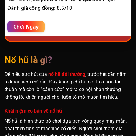
Đánh giá cộng đồng: 8.5/10
Chơi Ngay
Nổ hũ là gì?
Để hiểu sức hút của
nổ hũ đổi thưởng
, trước hết cần nắm
rõ khái niệm cơ bản. Đây không chỉ là một trò chơi đơn
thuần mà còn là “cánh cửa” mở ra cơ hội nhận thưởng
khổng lồ, khiến người chơi luôn tò mò muốn tìm hiểu.
Khái niệm cơ bản về nổ hũ
Nổ hũ là hình thức trò chơi dựa trên vòng quay may mắn,
phát triển từ slot machine cổ điển. Người chơi tham gia