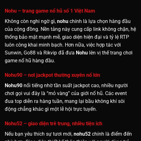
Nohu – trang game nổ hũ số 1 Việt Nam
Không còn nghi ngờ gì,
nohu
chính là lựa chọn hàng đầu
của cộng đồng. Nền tảng này cung cấp link không chặn, hệ
thống bảo mật mạnh mẽ, giao diện hiện đại và tỷ lệ RTP
luôn công khai minh bạch. Hơn nữa, việc hợp tác với
Sunwin, Go88 và Rikvip đã đưa
Nohu
lên vị thế trang chơi
game nổ hũ hàng đầu.
Nohu90 – nơi jackpot thường xuyên nổ lớn
Nohu90
nổi tiếng nhờ tần suất jackpot cao, nhiều người
chơi gọi vui đây là “mỏ vàng” của giới nổ hũ. Các event
đua top diễn ra hàng tuần, mang lại bầu không khí sôi
động chẳng khác gì một lễ hội trực tuyến.
Nohu52 – giao diện trẻ trung, nhiều tiện ích
Nếu bạn yêu thích sự tươi mới,
nohu52
chính là điểm đến