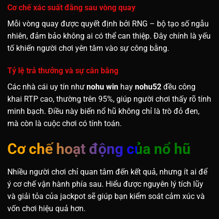
Cơ chế xác suất đằng sau vòng quay
Mỗi vòng quay được quyết định bởi RNG – bộ tạo số ngẫu
nhiên, đảm bảo không ai có thể can thiệp. Đây chính là yếu
tố khiến người chơi yên tâm vào sự công bằng.
Tỷ lệ trả thưởng và sự cân bằng
Các nhà cái uy tín như
nohu win
hay
nohu52
đều công
khai RTP cao, thường trên 95%, giúp người chơi thấy rõ tính
minh bạch. Điều này biến nổ hũ không chỉ là trò đỏ đen,
mà còn là cuộc chơi có tính toán.
Cơ chế hoạt động của nổ hũ
Nhiều người chơi chỉ quan tâm đến kết quả, nhưng ít ai để
ý cơ chế vận hành phía sau. Hiểu được nguyên lý tích lũy
và giải tỏa của jackpot sẽ giúp bạn kiểm soát cảm xúc và
vốn chơi hiệu quả hơn.