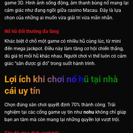
game 3D. Hình ảnh sống động, âm thanh bùng nổ mang lại
cảm giác như đang ngồi giữa casino Macau. Đây là lựa
chọn của những ai muốn vừa giải trí vừa mãn nhãn.
Nổ hũ đổi thưởng đa tầng
Khác biệt ở chỗ một game có nhiều hũ cùng lúc, từ mini
đến mega jackpot. Điều này làm tăng cơ hội chiến thắng,
dù giá trị mỗi hũ khác nhau. Người chơi vì thế luôn có cảm
giác “săn được gì đó” trong suốt hành trình.
Lợi ích khi chơi nổ hũ tại nhà
cái uy tín
Chọn đúng sân chơi quyết định 70% thành công. Trải
nghiệm tại các cổng game uy tín như
nohu
không chỉ giúp
bạn an tâm mà còn mang lại những quyền lợi vượt trội.