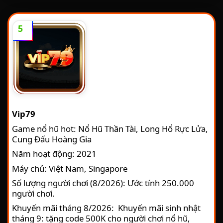
5
Vip79
Game nổ hũ hot: Nổ Hũ Thần Tài, Long Hổ Rực Lửa,
Cung Đấu Hoàng Gia
Năm hoạt động: 2021
Máy chủ: Việt Nam, Singapore
Số lượng người chơi (8/2026): Ước tính 250.000
người chơi.
Khuyến mãi tháng 8/2026: Khuyến mãi sinh nhật
tháng 9: tặng code 500K cho người chơi nổ hũ,