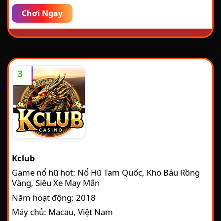
Chơi Ngay
3
Kclub
Game nổ hũ hot: Nổ Hũ Tam Quốc, Kho Báu Rồng
Vàng, Siêu Xe May Mắn
Năm hoạt động: 2018
Máy chủ: Macau, Việt Nam