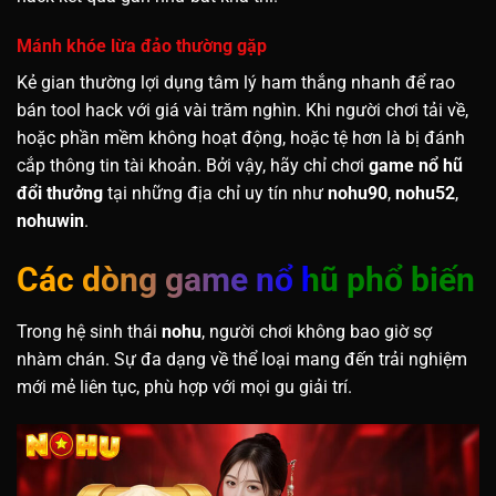
Mánh khóe lừa đảo thường gặp
Kẻ gian thường lợi dụng tâm lý ham thắng nhanh để rao
bán tool hack với giá vài trăm nghìn. Khi người chơi tải về,
hoặc phần mềm không hoạt động, hoặc tệ hơn là bị đánh
cắp thông tin tài khoản. Bởi vậy, hãy chỉ chơi
game nổ hũ
đổi thưởng
tại những địa chỉ uy tín như
nohu90
,
nohu52
,
nohuwin
.
Các dòng game nổ hũ phổ biến
Trong hệ sinh thái
nohu
, người chơi không bao giờ sợ
nhàm chán. Sự đa dạng về thể loại mang đến trải nghiệm
mới mẻ liên tục, phù hợp với mọi gu giải trí.